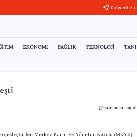
Subscribe t
ĞİTİM
EKONOMİ
SAĞLIK
TEKNOLOJİ
TANI
eşti
AKP
yorumlar kapal
MKYK
Toplantısı
Gerçekleşti
için
erçekleştirilen Merkez Karar ve Yönetim Kurulu (MKYK)