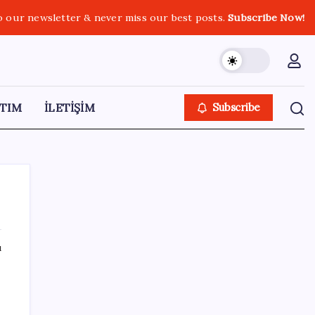
o our newsletter & never miss our best posts.
Subscribe Now!
TIM
İLETİŞİM
Subscribe
ı
SON YAZILAR
Gabar’da yeni rekor! Bakan Bayraktar:
Üretimin, istihdamın ve umudun adresi oldu