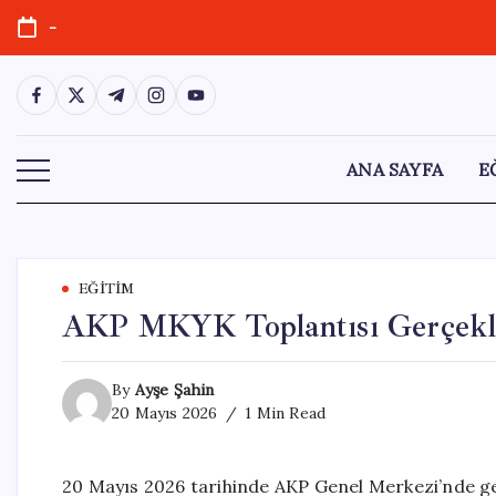
Skip
-
to
content
https://www.facebook.com/
https://twitter.com/
https://t.me/
https://www.instagram.com/
https://youtube.com/
ANA SAYFA
E
EĞITIM
AKP MKYK Toplantısı Gerçekl
By
Ayşe Şahin
20 Mayıs 2026
1 Min Read
20 Mayıs 2026 tarihinde AKP Genel Merkezi’nde g