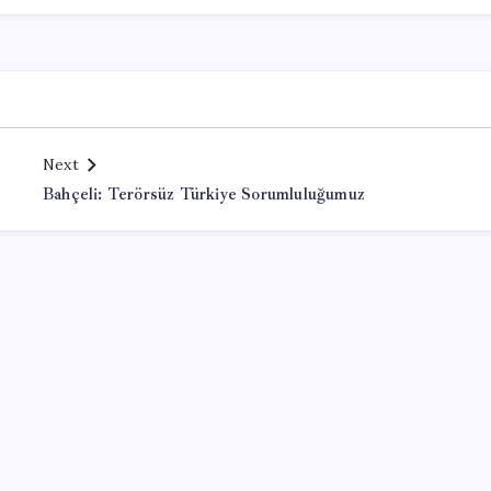
Next
Bahçeli: Terörsüz Türkiye Sorumluluğumuz
Office Lisans Satın Al