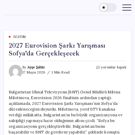
Skip
to
content
EĞITIM
2027 Eurovision Şarkı Yarışması
Sofya’da Gerçekleşecek
2027
By
Ayşe Şahin
yorumlar kapalı
Eurovision
17 Mayıs 2026
1 Min Read
Şarkı
Yarışması
Sofya’da
Bulgaristan Ulusal Televizyonu (BNT) Genel Müdürü Milena
Gerçekleşecek
Milotinova, Eurovision 2026 finalinin ardından yaptığı
için
açıklamada, 2027 Eurovision Şarkı Yarışması’nın Sofya’da
düzenleneceğini duyurdu. Milotinova, yerel bTV kanalına
verdiği mülakatta, Bulgaristan’ın bu büyük organizasyona ev
sahipliği yapmaya hazır olduğunun altını çizdi. “Sofya bu
organizasyonu gerçekleştirebilir, Bulgaristan bunu
başarabilir ve BNT de gerekeni yapabilir.” şeklinde konuştu.